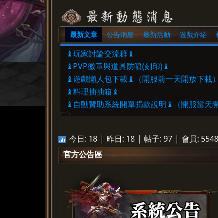
最新文章
公告消息
最新活動
遊戲介紹
»
♝玩家討論交流群♝
♝PVP徽章與道具防噴(刻印)♝
♝遊戲懶人包下載♝（開服前一天開放下載
♝料理抽抽箱♝
♝自動贊助系統開單捐款說明♝（開服當天
今日:
18
|
昨日:
18
|
帖子:
97
|
會員:
554
官方公告區